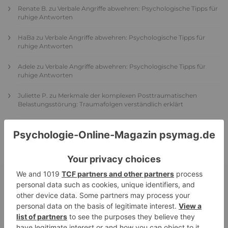
Renate B.
zu
Verbale Angriffe abwehren: Psychologische Tipps für
ruhige Antworten
HaBa
zu
Verbale Angriffe abwehren: Psychologische Tipps für
ruhige Antworten
Adele
zu
Verbale Angriffe abwehren: Psychologische Tipps für
ruhige Antworten
Juliette P.
zu
Merkmale der komplexen Posttraumatischen
Belastungsstörung: Traumafolgen verständlich erklärt
Ansgar
zu
Elternteil narzisstisch: So sieht dein heutiges Leben
vermutlich aus – Narzisstisch geprägte Kindheit (1)
DIE BELIEBTESTEN ARTIKEL