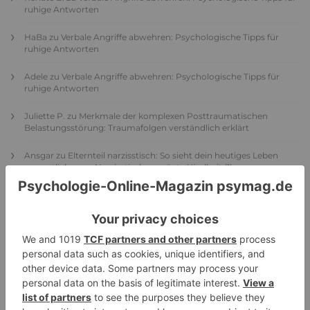
ruhige Antworten
HaBa
zu
Verbale Angriffe abwehren: Psychologische Tipps für
ruhige Antworten
Adele
zu
Verbale Angriffe abwehren: Psychologische Tipps für
ruhige Antworten
Juliette P.
zu
Merkmale der komplexen Posttraumatischen
Belastungsstörung: Traumafolgen verständlich erklärt
Ansgar
zu
Elternteil narzisstisch: So sieht dein heutiges Leben
vermutlich aus – Narzisstisch geprägte Kindheit (1)
DIE BELIEBTESTEN ARTIKEL