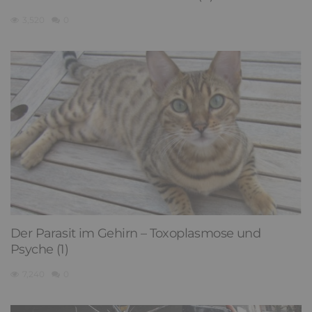
3,520
0
Der Parasit im Gehirn – Toxoplasmose und
Psyche (1)
7,240
0