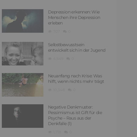
Depression erkennen: Wie
Menschen ihre Depression
erleben
707
0
Selbstbewusstsein
entwickelt sich in der Jugend
4,649
0
Neuanfang nach Krise: Was
hilft, wenn nichts mehr trägt
10,348
0
Negative Denkmuster:
Pessimismus ist Gift für die
Psyche – Raus aus der
Denkfalle (1)
1,718
0