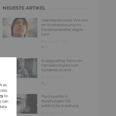
NEUESTE ARTIKEL
Überlebensmodus: Wie sich
ein Kindheitstrauma im
Erwachsenenalter zeigen
kann
6. August 2026
0
Scapegoating: Wenn ein
Familienmitglied zum
Sündenbock wird
29. Juli 2026
0
Psychopathie in
Beziehungen: Die
gefährliche Anziehung
21. Juli 2026