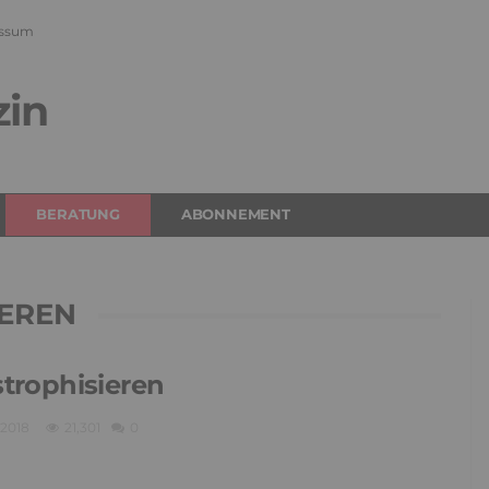
ssum
zin
BERATUNG
ABONNEMENT
IEREN
trophisieren
 2018
21,301
0