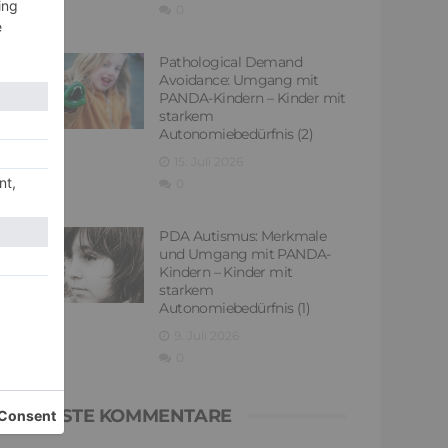
0
Pathological Demand
Avoidance: Umgang mit
PANDA-Kindern – Kinder mit
starkem
Autonomiebedürfnis (2)
15. Juli 2026
0
PDA Autismus: Merkmale
und Umgang mit PANDA-
Kindern – Kinder mit
starkem
Autonomiebedürfnis (1)
9. Juli 2026
0
NEUESTE KOMMENTARE