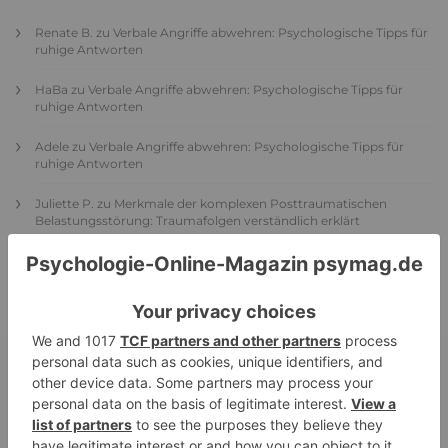
Renate B.
zu
Verbale Angriffe abwehren: Psychologische Tipps für
ruhige Antworten
HaBa
zu
Verbale Angriffe abwehren: Psychologische Tipps für
ruhige Antworten
Adele
zu
Verbale Angriffe abwehren: Psychologische Tipps für
ruhige Antworten
Juliette P.
zu
Merkmale der komplexen Posttraumatischen
Belastungsstörung: Traumafolgen verständlich erklärt
Ansgar
zu
Elternteil narzisstisch: So sieht dein heutiges Leben
vermutlich aus – Narzisstisch geprägte Kindheit (1)
DIE BELIEBTESTEN ARTIKEL