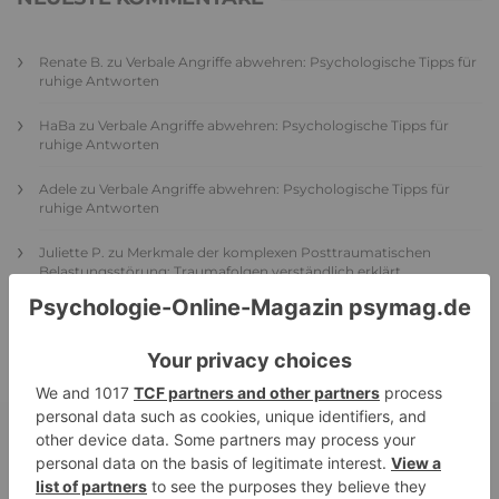
Renate B.
zu
Verbale Angriffe abwehren: Psychologische Tipps für
ruhige Antworten
HaBa
zu
Verbale Angriffe abwehren: Psychologische Tipps für
ruhige Antworten
Adele
zu
Verbale Angriffe abwehren: Psychologische Tipps für
ruhige Antworten
Juliette P.
zu
Merkmale der komplexen Posttraumatischen
Belastungsstörung: Traumafolgen verständlich erklärt
Ansgar
zu
Elternteil narzisstisch: So sieht dein heutiges Leben
vermutlich aus – Narzisstisch geprägte Kindheit (1)
DIE BELIEBTESTEN ARTIKEL