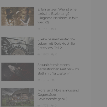
Erfahrungen: Wie ist eine
toxische Beziehung? –
Diagnose Narzissmus fällt
weg (2)
1,798
1
„Liebe passiert einfach“ –
Leben mit Objektophilie
(Interview, Teil 2)
1,803
0
Sexualität mit einem
narzisstischen Partner – Im
Bett mit Narzissten (1)
5,764
0
Moral und Moralismus sind
Gegensätze –
Gewissensfragen (1)
1,773
0