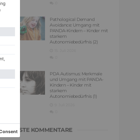
0
Pathological Demand
Avoidance: Umgang mit
PANDA-Kindern – Kinder mit
starkem
Autonomiebedürfnis (2)
15. Juli 2026
0
PDA Autismus: Merkmale
und Umgang mit PANDA-
Kindern – Kinder mit
starkem
Autonomiebedürfnis (1)
9. Juli 2026
0
NEUESTE KOMMENTARE