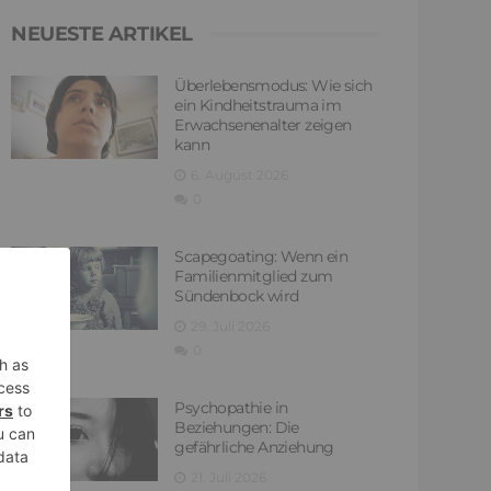
NEUESTE ARTIKEL
Überlebensmodus: Wie sich
ein Kindheitstrauma im
Erwachsenenalter zeigen
kann
6. August 2026
0
Scapegoating: Wenn ein
Familienmitglied zum
Sündenbock wird
29. Juli 2026
0
Psychopathie in
Beziehungen: Die
gefährliche Anziehung
21. Juli 2026