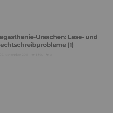
egasthenie-Ursachen: Lese- und
echtschreibprobleme (1)
29. November 2011
1,390
0