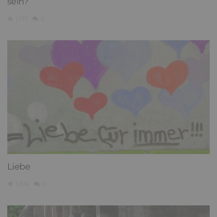
sein?
1,717
0
Liebe
1,974
0