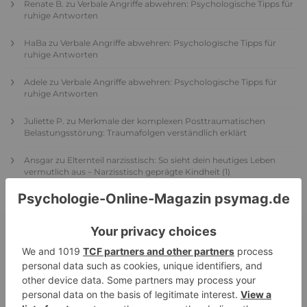
Renate B.
zu
Verbale Angriffe abwehren: Psychologische Tipps für
ruhige Antworten
HaBa
zu
Verbale Angriffe abwehren: Psychologische Tipps für
ruhige Antworten
Adele
zu
Verbale Angriffe abwehren: Psychologische Tipps für
ruhige Antworten
Juliette P.
zu
Merkmale der komplexen Posttraumatischen
Belastungsstörung: Traumafolgen verständlich erklärt
Ansgar
zu
Elternteil narzisstisch: So sieht dein heutiges Leben
vermutlich aus – Narzisstisch geprägte Kindheit (1)
DIE BELIEBTESTEN ARTIKEL