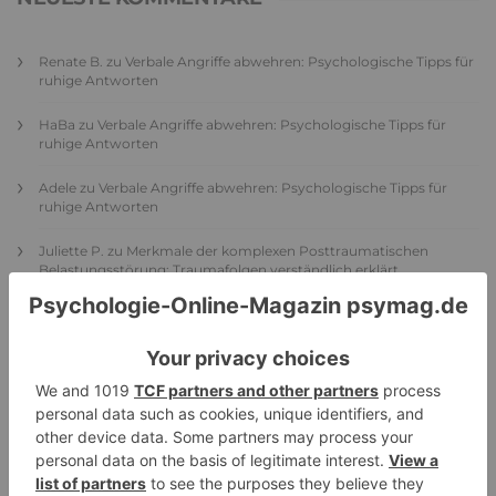
Renate B.
zu
Verbale Angriffe abwehren: Psychologische Tipps für
ruhige Antworten
HaBa
zu
Verbale Angriffe abwehren: Psychologische Tipps für
ruhige Antworten
Adele
zu
Verbale Angriffe abwehren: Psychologische Tipps für
ruhige Antworten
Juliette P.
zu
Merkmale der komplexen Posttraumatischen
Belastungsstörung: Traumafolgen verständlich erklärt
Ansgar
zu
Elternteil narzisstisch: So sieht dein heutiges Leben
vermutlich aus – Narzisstisch geprägte Kindheit (1)
DIE BELIEBTESTEN ARTIKEL