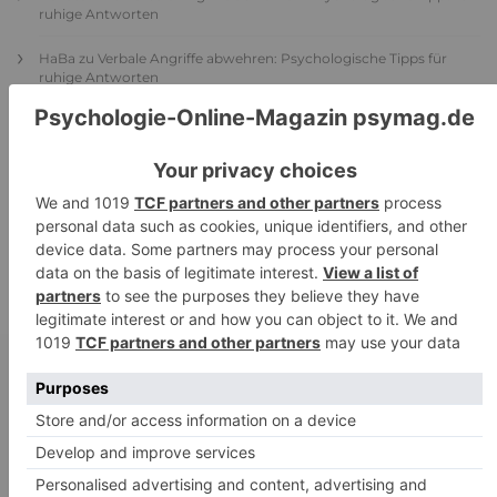
ruhige Antworten
HaBa
zu
Verbale Angriffe abwehren: Psychologische Tipps für
ruhige Antworten
Adele
zu
Verbale Angriffe abwehren: Psychologische Tipps für
ruhige Antworten
Juliette P.
zu
Merkmale der komplexen Posttraumatischen
Belastungsstörung: Traumafolgen verständlich erklärt
Ansgar
zu
Elternteil narzisstisch: So sieht dein heutiges Leben
vermutlich aus – Narzisstisch geprägte Kindheit (1)
DIE BELIEBTESTEN ARTIKEL