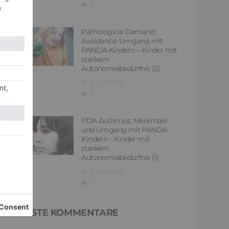
0
Pathological Demand
Avoidance: Umgang mit
PANDA-Kindern – Kinder mit
starkem
Autonomiebedürfnis (2)
15. Juli 2026
0
PDA Autismus: Merkmale
und Umgang mit PANDA-
Kindern – Kinder mit
starkem
Autonomiebedürfnis (1)
9. Juli 2026
0
NEUESTE KOMMENTARE