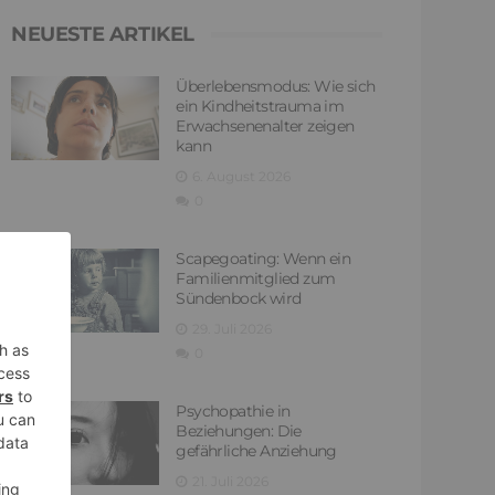
NEUESTE ARTIKEL
Überlebensmodus: Wie sich
ein Kindheitstrauma im
Erwachsenenalter zeigen
kann
6. August 2026
0
Scapegoating: Wenn ein
Familienmitglied zum
Sündenbock wird
29. Juli 2026
0
Psychopathie in
Beziehungen: Die
gefährliche Anziehung
21. Juli 2026