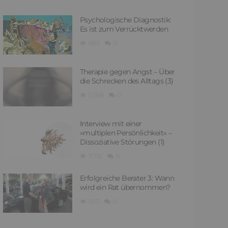
Psychologische Diagnostik:
Es ist zum Verrücktwerden
682
0
Therapie gegen Angst – Über
die Schrecken des Alltags (3)
1,068
0
Interview mit einer
»multiplen Persönlichkeit« –
Dissoziative Störungen (1)
7,712
0
Erfolgreiche Berater 3: Wann
wird ein Rat übernommen?
553
0