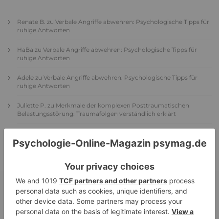
Renate B.
zu
Verbale Angriffe abwehren: Psychologische Tipps für
ruhige Antworten
HaBa
zu
Verbale Angriffe abwehren: Psychologische Tipps für
ruhige Antworten
Adele
zu
Verbale Angriffe abwehren: Psychologische Tipps für
ruhige Antworten
Juliette P.
zu
Merkmale der komplexen Posttraumatischen
Belastungsstörung: Traumafolgen verständlich erklärt
Ansgar
zu
Elternteil narzisstisch: So sieht dein heutiges Leben
vermutlich aus – Narzisstisch geprägte Kindheit (1)
DIE BELIEBTESTEN ARTIKEL