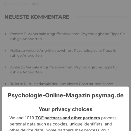
9. Juli 2026
0
NEUESTE KOMMENTARE
Renate B.
zu
Verbale Angriffe abwehren: Psychologische Tipps für
ruhige Antworten
HaBa
zu
Verbale Angriffe abwehren: Psychologische Tipps für
ruhige Antworten
Adele
zu
Verbale Angriffe abwehren: Psychologische Tipps für
ruhige Antworten
Juliette P.
zu
Merkmale der komplexen Posttraumatischen
Belastungsstörung: Traumafolgen verständlich erklärt
Ansgar
zu
Elternteil narzisstisch: So sieht dein heutiges Leben
vermutlich aus – Narzisstisch geprägte Kindheit (1)