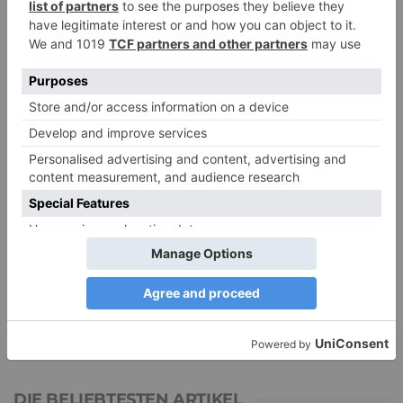
NEUESTE KOMMENTARE
Renate B.
zu
Verbale Angriffe abwehren: Psychologische Tipps für
ruhige Antworten
HaBa
zu
Verbale Angriffe abwehren: Psychologische Tipps für
ruhige Antworten
Adele
zu
Verbale Angriffe abwehren: Psychologische Tipps für
ruhige Antworten
Juliette P.
zu
Merkmale der komplexen Posttraumatischen
Belastungsstörung: Traumafolgen verständlich erklärt
Ansgar
zu
Elternteil narzisstisch: So sieht dein heutiges Leben
vermutlich aus – Narzisstisch geprägte Kindheit (1)
DIE BELIEBTESTEN ARTIKEL