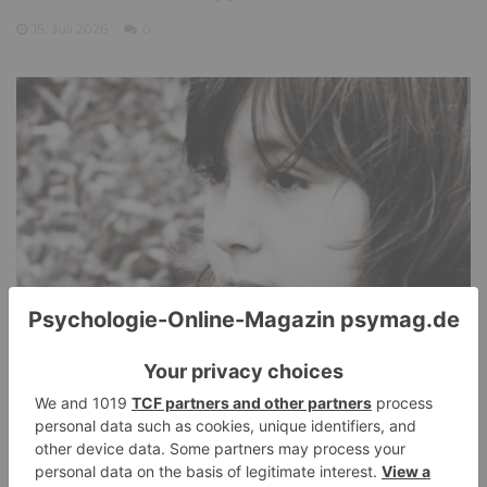
15. Juli 2026
0
PDA Autismus: Merkmale und Umgang mit
PANDA-Kindern – Kinder mit starkem
Autonomiebedürfnis (1)
9. Juli 2026
0