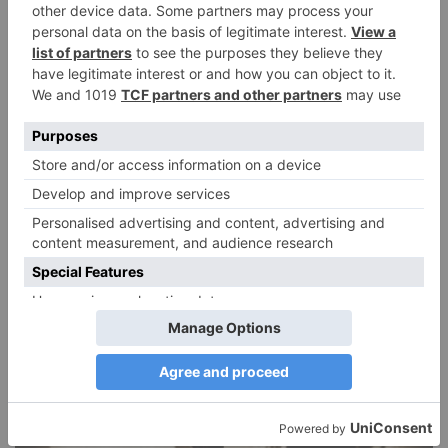
DIE BELIEBTESTEN ARTIKEL
Narzissmus in der Liebe
26