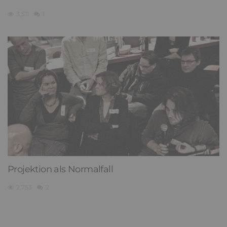
3,511
1
Projektion als Normalfall
2,753
2