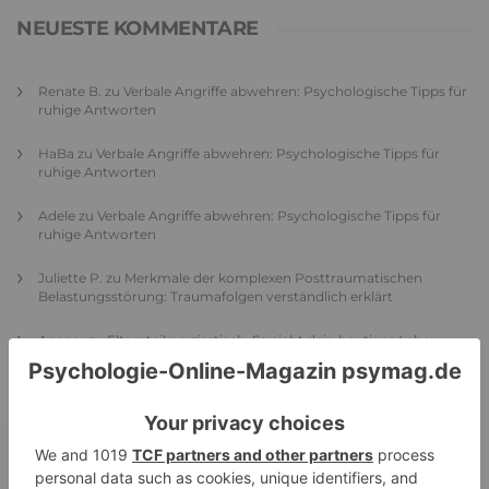
NEUESTE KOMMENTARE
Renate B.
zu
Verbale Angriffe abwehren: Psychologische Tipps für
ruhige Antworten
HaBa
zu
Verbale Angriffe abwehren: Psychologische Tipps für
ruhige Antworten
Adele
zu
Verbale Angriffe abwehren: Psychologische Tipps für
ruhige Antworten
Juliette P.
zu
Merkmale der komplexen Posttraumatischen
Belastungsstörung: Traumafolgen verständlich erklärt
Ansgar
zu
Elternteil narzisstisch: So sieht dein heutiges Leben
vermutlich aus – Narzisstisch geprägte Kindheit (1)