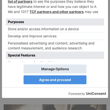
DIE BELIEBTESTEN ARTIKEL
Narzissmus in der Liebe
26