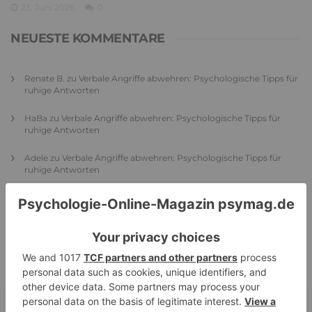
23. Juni 2026
0
NEUESTE KOMMENTARE
Renate B.
zu
Verbale Angriffe abwehren: Psychologische Tipps für
ruhige Antworten
HaBa
zu
Verbale Angriffe abwehren: Psychologische Tipps für
ruhige Antworten
Adele
zu
Verbale Angriffe abwehren: Psychologische Tipps für
ruhige Antworten
Juliette P.
zu
Merkmale der komplexen Posttraumatischen
Belastungsstörung: Traumafolgen verständlich erklärt
Ansgar
zu
Elternteil narzisstisch: So sieht dein heutiges Leben
vermutlich aus – Narzisstisch geprägte Kindheit (1)