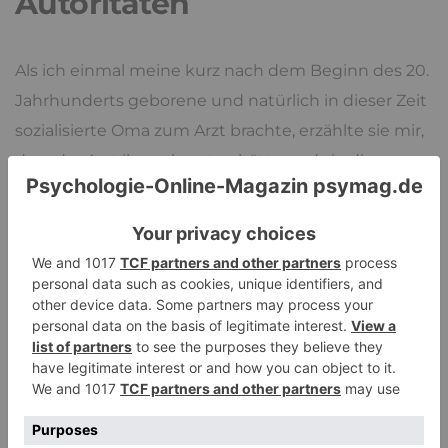
Autoritäten
Als ich einmal meine kurz nach dem Beginn des 20.
Jahrhunderts geborene und natürlich in dieser Zeit
sozialisierte Oma zum Arzt brachte, erzählte sie mir,
dass der Arzt ihr weh getan hätte und sie die
Untersuchung so eigentlich kein zweites Mal wolle.
Ich fand das vollkommen einsichtig und sagte ihr
ganz ohne Hintergedanken, dass sie das doch dem
Arzt sagen solle. Meine Oma lachte, als wenn ich
einen guten Witz gemacht hätte, aber ich verstand
zur damaligen Zeit die Pointe nicht richtig,
sozusagen ein generationenbedingter
Übersetzungsfehler. Für meine Oma war es
vollkommen unmöglich einem Arzt zu sagen, er