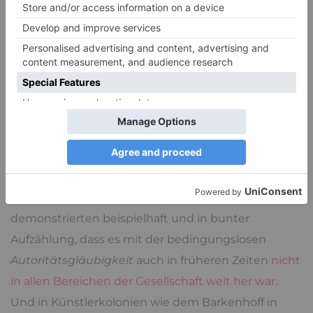
solle etwas anders machen, das wäre wie
Gotteslästerung gewesen. Das allerdings war mir
damals nicht klar.
Die
Autoritätspersonen
früher waren der Arzt, der
Lehrer, der Pfarrer, der Polizist das waren die
Menschen, die gebildet waren und lesen konnten
und es waren fast immer Männer. Künstler wie
Heinrich Heine,
Carl Spitzweg
, Wilhelm Busch,
Gustav Meyrink, Kurt Tucholsky und Karl Kraus
demonstrierten beispielhaft und in bunter
Aufzählung, dass es mit der bedingungslosen
Autoritätsgläubigkeit
auch in früheren Zeiten
nicht
in allen Bereichen der Gesellschaft weit her war
.
Und in Künstlerkolonien wie dem Barkenhoff in