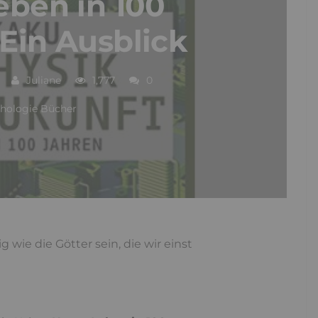
eben in 100
 Ein Ausblick
Juliane
1,777
0
hologie Bücher
wie die Götter sein, die wir einst