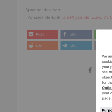
Sprache: deutsch
Amazon.de-Link:
Die Physik der Zukunft: 
Pocket
teilen
teilen
teilen
teilen
E-Mai