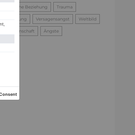
toxische Beziehung
Trauma
Trennung
Versagensangst
Weltbild
Wissenschaft
Ängste