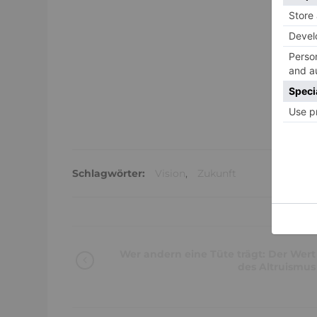
Schlagwörter:
Vision
,
Zukunft
Wer andern eine Tüte trägt: Der Wert
des Altruismus