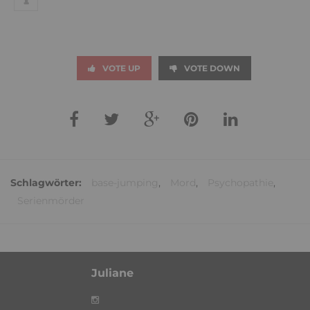
VOTE UP
VOTE DOWN
Schlagwörter:
base-jumping
,
Mord
,
Psychopathie
,
Serienmörder
Juliane