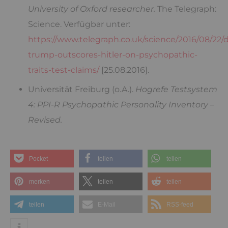
University of Oxford researcher.
The Telegraph:
Science. Verfügbar unter:
https://www.telegraph.co.uk/science/2016/08/22/
trump-outscores-hitler-on-psychopathic-
traits-test-claims/
[25.08.2016].
Universität Freiburg (o.A.).
Hogrefe Testsystem
4: PPI-R Psychopathic Personality Inventory –
Revised.
Pocket
teilen
teilen
merken
teilen
teilen
teilen
E-Mail
RSS-feed