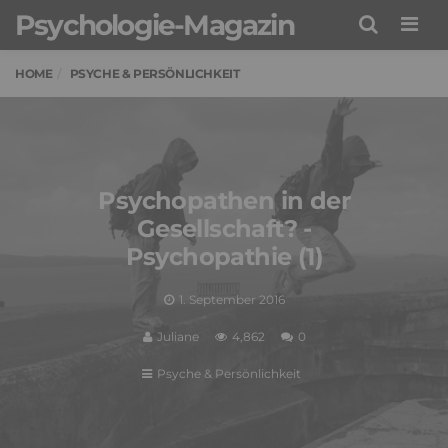
Psychologie-Magazin
Men
HOME
PSYCHE & PERSÖNLICHKEIT
Psychopathen in der
Gesellschaft? -
Psychopathie (1)
1. September 2016
Juliane
4,862
0
Psyche & Persönlichkeit