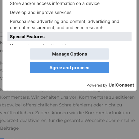
(die E-Mail-Adresse wird nicht veröffentlicht)
Name, E-Mail-Adresse und Website in diesem Browser für
meinen nächsten Kommentar speichern.
Mit der Nutzung dieses Formulars erkläre ich mich mit der
Speicherung und Verarbeitung meiner Daten durch diese
Website einverstanden. Mehr in unserer
Datenschutzerklärung
.
Es besteht kein Anspruch auf Veröffentlichung des
Kommentars. Wir behalten uns vor, Kommentare zu editieren
(bspw. bei offensichtlichen Schreibfehlern) oder nicht zu
veröffentlichen. Zudem können wir die Kommentarfunktion
jederzeit deaktivieren, für die gesamte Webseite oder einzelne
Beiträge.