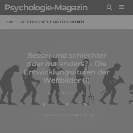
Psychologie-Magazin
Men
HOME
GESELLSCHAFT, UMWELT & MEDIEN
Besser und schlechter
oder nur anders? - Die
Entwicklungsstufen der
Weltbilder (1)
2. September 2015
Carsten
1,932
0
Gesellschaft, Umwelt & Medien