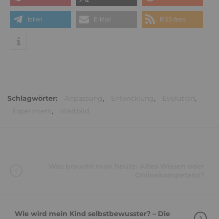
teilen
E-Mail
RSS-feed
Schlagwörter:
Anpassung
,
Entwicklung
,
Evolution
,
Experiment
,
Weltbild
Was braucht man heute: Altes Wissen oder
Onlinekompetenz?
Wie wird mein Kind selbstbewusster? – Die