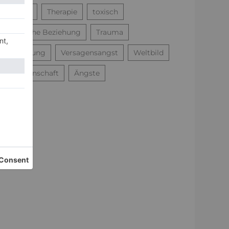
Sucht
Therapie
toxisch
toxische Beziehung
Trauma
Trennung
Versagensangst
Weltbild
Wissenschaft
Ängste