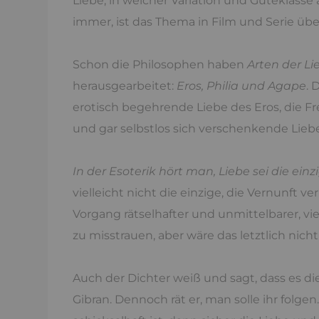
Liebe, in welcher Variation und Güteklasse
immer, ist das Thema in Film und Serie üb
Schon die Philosophen haben
Arten der Li
herausgearbeitet:
Eros, Philia und Agape
. 
erotisch begehrende Liebe des Eros, die Fr
und gar selbstlos sich verschenkende Lieb
In der Esoterik hört man, Liebe sei die ein
vielleicht nicht die einzige, die Vernunft 
Vorgang rätselhafter und unmittelbarer, viel
zu misstrauen, aber wäre das letztlich nicht
Auch der Dichter weiß und sagt, dass es di
Gibran. Dennoch rät er, man solle ihr fo