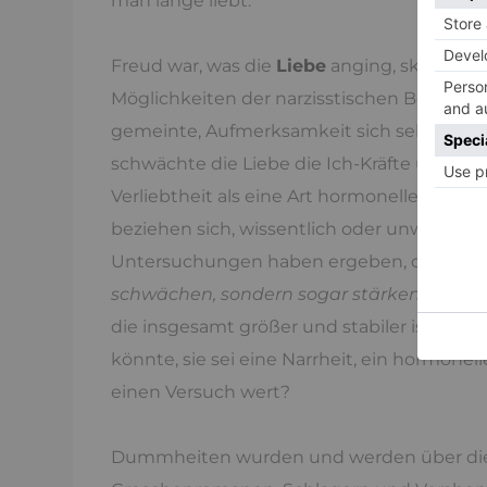
man lange liebt.
Freud war, was die
Liebe
anging, skeptisc
Möglichkeiten der narzisstischen Besetzun
gemeinte, Aufmerksamkeit sich selbst zu
schwächte die Liebe die Ich-Kräfte und Myt
Verliebtheit als eine Art hormonellen un
beziehen sich, wissentlich oder unwissentlic
Untersuchungen haben ergeben, dass
Ver
schwächen, sondern sogar stärken
. Indem
die insgesamt größer und stabiler ist. Doc
könnte, sie sei eine Narrheit, ein hormon
einen Versuch wert?
Dummheiten wurden und werden über die 