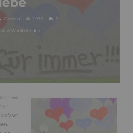
iebe
Carsten
1,975
0
eit & Wohlbefinden
ben will,
ßten
 befasst,
gen.