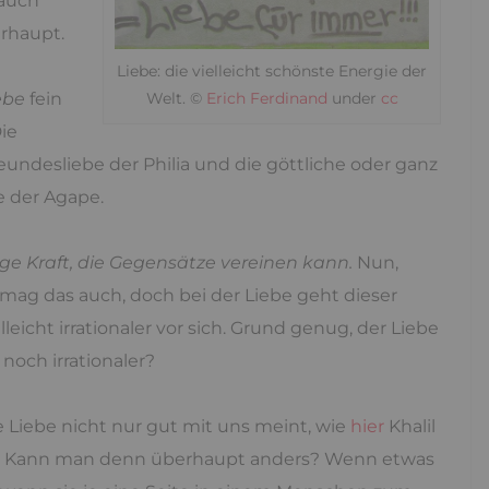
 auch
erhaupt.
Liebe: die vielleicht schönste Energie der
Welt. ©
Erich Ferdinand
under
cc
ebe
fein
Die
eundesliebe der Philia und die göttliche oder ganz
e der Agape.
zige Kraft, die Gegensätze vereinen kann.
Nun,
vermag das auch, doch bei der Liebe geht dieser
leicht irrationaler vor sich. Grund genug, der Liebe
 noch irrationaler?
e Liebe nicht nur gut mit uns meint, wie
hier
Khalil
lgen. Kann man denn überhaupt anders? Wenn etwas