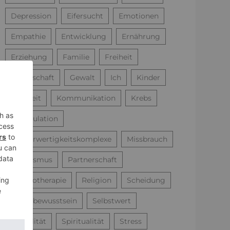
Depression
Eifersucht
Emotionen
Empathie
Entwicklung
Ernährung
Erziehung
Familie
Freiheit
Gesellschaft
Gewalt
Ich
Kinder
Kindheit
Kommunikation
Krebs
Manipulation
Minderwertigkeitskomplexe
Missbrauch
Narzissmus
Partnerschaft
Psychotherapie
Religion
Scheidung
Selbstbewusstsein
Selbstwert
Sexualität
Spiritualität
Stress