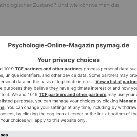
athologischer Zustand? Und wie könnte man das
btheit zu unterscheiden. Verliebtheit ist oft ein
kann sie auch als stilles Sehnen erscheinen oder
 sich, dass die
Verliebtheit irgendwann vergeht
öst wird
. Aber erstens wandeln wir hier nahe am
e Liebe aus? Nur, dass die Verliebtheit irgendwie
on. Deshalb vielleicht auch bei manchen die fast
btheit. Dabei muss man Liebe gar nicht als
auch ein Nachteil, wenn die Transformation in reife
die nach dem, was man nur erleben kann, wenn