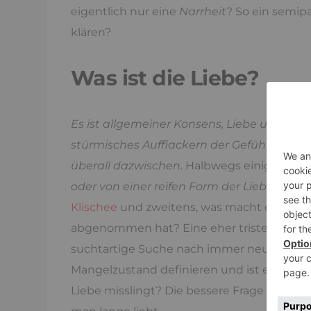
eigentlich nur eine
Narrheit
? So ein semip
klären?
Was ist die Liebe?
Es ist allgemeiner Konsens, Liebe und Verlie
stürmisches Aufflackern der Gefühle, doch 
überall dazwischen.
Halbwegs einig ist man
oder von einer reifen Form der Liebe abgel
Klischee
und zweitens, was macht denn dies
abgenommen hat? Eine eher triste Definiti
suchtartige Suche nach immer neuer Verlie
Mangelzustand definieren und ist es nicht 
Liebe misslingt? Die bessere Frage wäre 