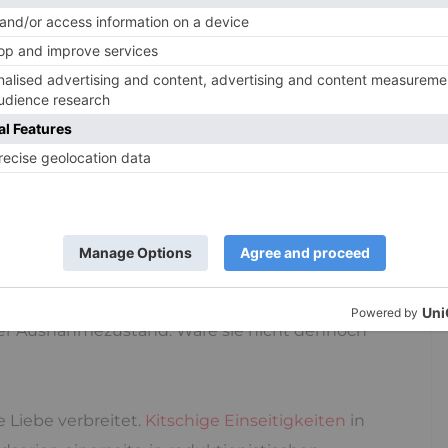
h. Dem
Ich
sprach er eine bestimmte Menge an
g zu. Entweder konnte man diese, positiv
wenden oder dem geliebten Anderen. Demzufolge
hen die kursieren, die Liebe oder wenigstens
d pathologischen Ausnahmezustand ansehen,
h, auf diese Idee. Doch Freud irrte sich.
liebtheit und Liebe das Ich keineswegs
 die liebenden Iche zu einer Einheit verschmelzen,
h selbst wenn man über die Liebe nur sagen
eller Ausnahmezustand: Wäre sie nicht dennoch
Liebe verbreitet.
Kitschige Einseitigkeiten
in