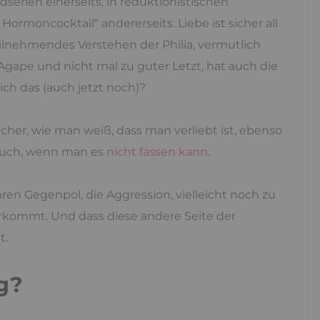
rien einerseits, in reduktionistischen
Hormoncocktail“ andererseits. Liebe ist sicher all
eilnehmendes Verstehen der Philia, vermutlich
Agape und nicht mal zu guter Letzt, hat auch die
ich das (auch jetzt noch)?
cher, wie man weiß, dass man verliebt ist, ebenso
 Auch, wenn man es
nicht fassen kann
.
ren Gegenpol, die Aggression, vielleicht noch zu
 vorkommt. Und dass diese andere Seite der
t.
g?