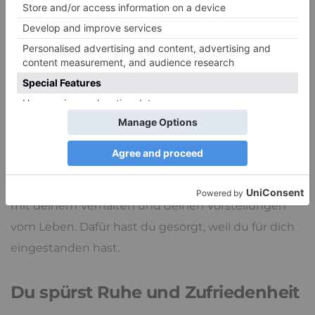
Du bist in Einklang mit dir
Sobald du Grenzen setzt und dich aus einer
beispielsweise toxischen Konstellation befreist,
fühlst du, dass du dich wieder im Gleichgewicht
befindest. Deine Einstellungen, dein Wertesystem,
deine Selbstwahrnehmung, das heißt, so wie du
dich als Person siehst, sind in Übereinstimmung
mit deinem Verhalten und deinen Vorstellungen
vom Leben. Dafür hast du gesorgt, weil du für dich
eingestanden hast.
Du spürst Ruhe und Zufriedenheit