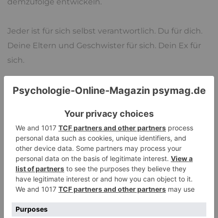
demzufolge entwickeln.
Jeder ist für sich selbst verantwortlich. Du für dich.
Deine Eltern und Geschwister für sich. Dein Ex für
sich.
Ja, du darfst ohne
schlechtes Gewissen
glücklich sein!
Obwohl es vor allem Ungeübten schwerfällt,
Grenzen zu setzen und dazu zu stehen, bemerkt
man bei einer vorgenommenen Grenzziehung sehr
schnell die positiven Effekte für sich selbst.