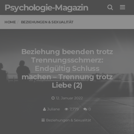
Psychologie-Magazin
Men
HOME
BEZIEHUNGEN & SEXUALITÄT
Beziehung beenden trotz
Trennungsschmerz:
Endgültig Schluss
machen – Trennung trotz
Liebe (2)
12. Januar 2022
Juliane
7,779
0
Beziehungen & Sexualität