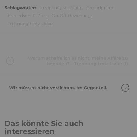
Schlagwörter:
beziehungsunfähig
,
Fremdgehen
,
Freundschaft Plus
,
On-Off-Beziehung
,
Trennung trotz Liebe
Warum schaffe ich es nicht, meine Affäre zu
beenden? – Trennung trotz Liebe (1)
Wir müssen nicht verzichten. Im Gegenteil.
Das könnte Sie auch
interessieren