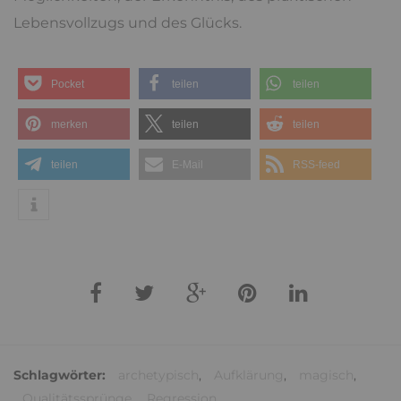
Lebensvollzugs und des Glücks.
Pocket
teilen
teilen
merken
teilen
teilen
teilen
E-Mail
RSS-feed
Schlagwörter:
archetypisch
,
Aufklärung
,
magisch
,
Qualitätssprünge
,
Regression