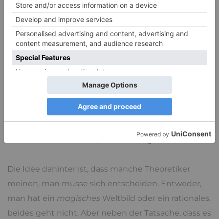
Zieht man einen Strich drunter, kann man sagen,
dass inmitten der
Aufklärung
und einer
hochtechnologisierten Gesellschaft sehr altes
Denken wieder durchbricht. Also noch mehr
Aufklärung
, neue Versuche alles was überkommen
scheint zu beseitigen, um endlich alle Reste des
alten Aberglaubens weg zu bekommen? Das ist der
Weg den man seit langer Zeit geht und der, wie
immer mehr dämmert, keinen Erfolg haben wird.
Die Idee dahinter ist, dass manche Theoretiker
meinen, man müsse sich entscheiden. Entweder,
man hat ein
magisches
Weltbild oder ein rationales,
beides geht nicht. Aber neben der Tatsache, dass es