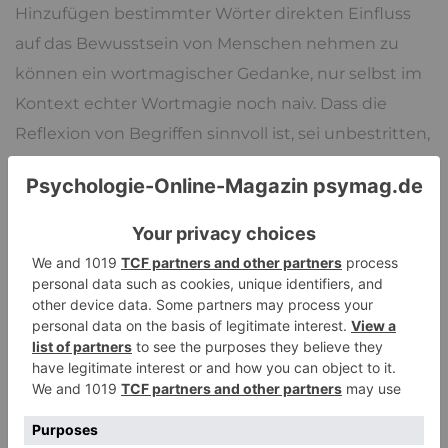
Hinzufügen bestimmter Wörter direkten Einfluss
auf das Bewusstsein von Menschen nehmen zu
können ein wortmagischer Gedanke, nur selbst im
Kontext echter Wortmagie noch naiv. Dass die
Reflexion von Begriffen sinnvoll ist, sei unbestritten,
aber Reflexion und Neusprech sind nicht identisch.
Die
Verschwörungstheorien
, die derzeit populär
sind, sind ebenfalls im Kern
magisch
, weil ihre
Anhänger an eine geheime Macht glauben machen
wollen, die im Hintergrund die Strippen zieht und
sich gegen den braven, einfachen Bürger
verschworen hat und ihn auf allen nur erdenklichen
Wegen manipuliert. Auch hier geht es mir nicht um
den Inhalt, sondern die Struktur.