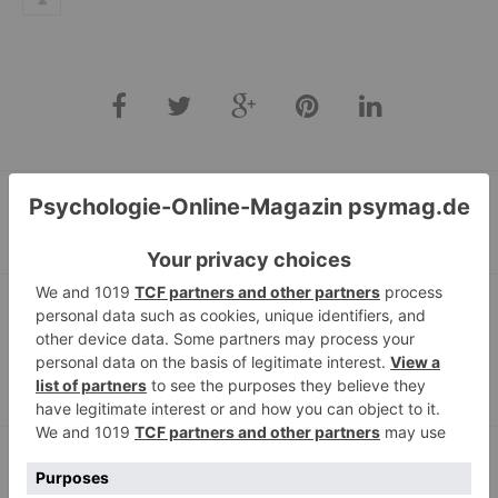
Schlagwörter:
Diagnose
,
Hierarchie
,
ICD-11
,
Persönlichkeitsstörung
,
Therapie
Psychische Erkrankungen durch eine kranke
Welt?
Wie löse ich mich von einem Narzissten? –
Befreiung aus toxischer Partnerschaft (1)