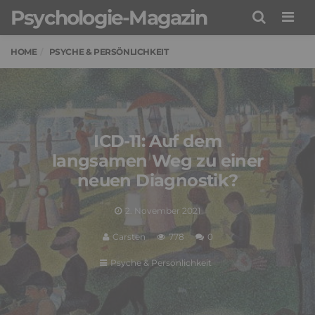
Psychologie-Magazin
Men
HOME
PSYCHE & PERSÖNLICHKEIT
ICD-11: Auf dem
langsamen Weg zu einer
neuen Diagnostik?
2. November 2021
Carsten
778
0
Psyche & Persönlichkeit