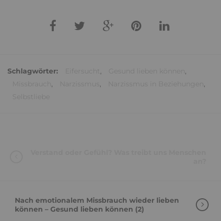
Schlagwörter:
Eifersucht
,
Gesund lieben können
,
Missbrauch
,
Narzissmus
,
Narzissmus in Beziehungen
,
Selbstliebe
Verstand oder Gefühl? Was treibt uns Menschen
an?
Nach emotionalem Missbrauch wieder lieben
können – Gesund lieben können (2)