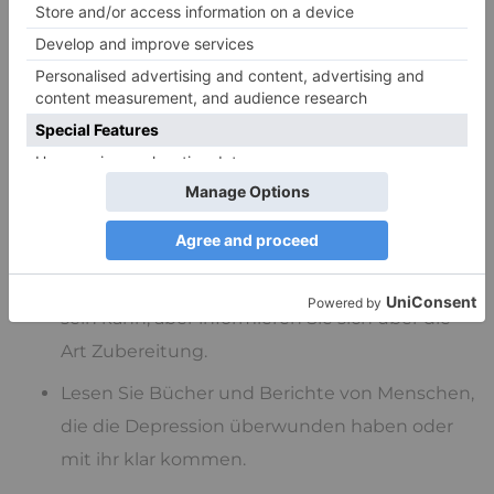
Machen Sie sich klar, dass es Erfolge sind.
Versuchen Sie Stressoren abzustellen. Erst mal
wieder zu sich kommen, nicht mehr
funktionieren.
Versuchen Sie ihren Lebensstil wieder mehr
natürlichen Rhythmen
anzugleichen.
Wenn Sie keine Medikamente wollen, schauen
Sie ob Johanniskraut eine Alternative für Sie
sein kann, aber informieren Sie sich über die
Art Zubereitung.
Lesen Sie Bücher und Berichte von Menschen,
die die Depression überwunden haben oder
mit ihr klar kommen.