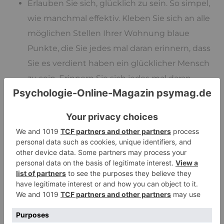
Erlauben Sie sich, glücklich zu sein. So simpel,
wie manchmal effektiv. Kleben Sie sich an alle
möglichen Stellen Ihrer Wohnung blaue
Punkte, die Sie jedes mal daran erinnern, dass
Sie es verdient haben ein glücklicher Mensch
zu sein. Erinnern Sie sich jedes mal daran.
Bewegen Sie sich, so oft es geht. Bewegung
setzt Dopamin frei, ein anderes biologisches
Glückshormon und Bewegung tut einfach
jedem gut.
Hat man Schmerzen, erst recht
.
Setzen Sie sich kleine und kleinste Ziele, bei
deren Erreichen Sie (Sie allein bestimmen das!)
dennoch stolz auf sich sein können. Das sind
realistische Ziele. Versuchen Sie diese Ziele zu
erreichen. Gönnen Sie sich diese Erfolge.