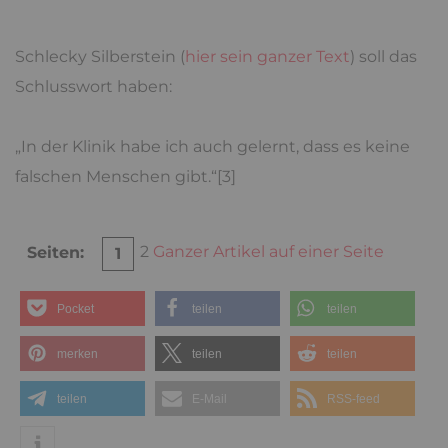
Schlecky Silberstein (
hier sein ganzer Text
) soll das
Schlusswort haben:
„In der Klinik habe ich auch gelernt, dass es keine
falschen Menschen gibt.“[3]
2
Ganzer Artikel auf einer Seite
Seiten:
1
Pocket
teilen
teilen
merken
teilen
teilen
teilen
E-Mail
RSS-feed