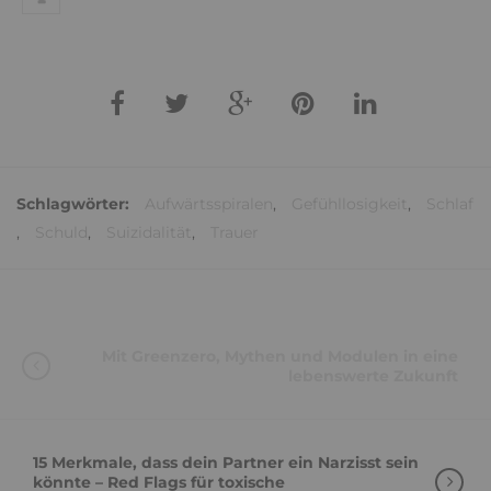
Schlagwörter:
Aufwärtsspiralen
,
Gefühllosigkeit
,
Schlaf
,
Schuld
,
Suizidalität
,
Trauer
Mit Greenzero, Mythen und Modulen in eine
lebenswerte Zukunft
15 Merkmale, dass dein Partner ein Narzisst sein
könnte – Red Flags für toxische