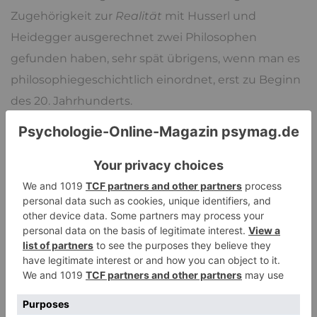
Zugehörigkeit zur
Realität
mit Husserl und
Heidegger ausgerechnet zwei Philosophen
gefunden haben, sehr spät übrigens, wenn man es
philosophiegeschichtlich einordnet, erst zu Beginn
des 20. Jahrhunderts.
Eine intime Beziehung ohne Idealisierung zerfällt
oder wird zur nur noch funktionalen Beziehung, in
der man sich über die Erfordernisse des Alltags
austauscht und in dem etwas darüber
Hinausgehendes immer mehr ausgedimmt wird.
Wenn das die Version des richtigen Lebens ist,
sollte man lieber einen Bogen darum machen.