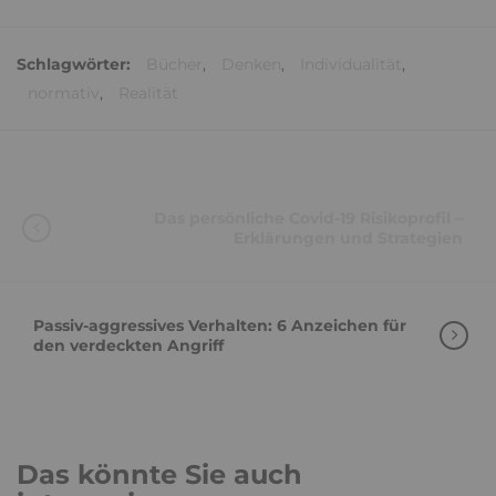
Schlagwörter:
Bücher
,
Denken
,
Individualität
,
normativ
,
Realität
Das persönliche Covid-19 Risikoprofil –
Erklärungen und Strategien
Passiv-aggressives Verhalten: 6 Anzeichen für
den verdeckten Angriff
Das könnte Sie auch