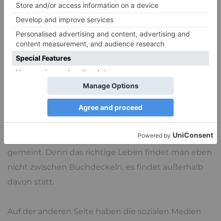
Bin ich noch drin?
Der Alltag ist voll von Angeboten, die uns immer
wieder rauskicken. Neben Träumereien und
Künsten haben auch
Bücher
nichts mit dem
richtigen Leben zu tun. Vielleicht noch der eine
oder andere Ratgeber, ein historischer Krimi zum
entspannen, aber zu sehr sollte man sich nicht in
Bücher
vergraben und der Ausdruck ‚Bücherwissen‘
klingt manchmal etwas abfällig und ist auch so
gemeint. Denn das richtige Leben findet man eben
nicht zwischen Buchdeckeln, es findet außerhalb
davon statt.
Auf der anderen Seite haben die sozialen Medien