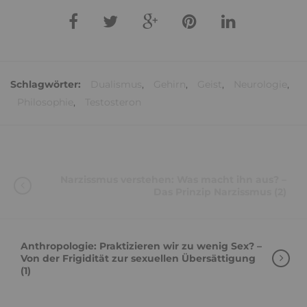
Schlagwörter:
Dualismus
,
Gehirn
,
Geist
,
Neurologie
,
Philosophie
,
Testosteron
Narzissmus verstehen: Was macht ihn aus? –
Das Prinzip Narzissmus (2)
Anthropologie: Praktizieren wir zu wenig Sex? –
Von der Frigidität zur sexuellen Übersättigung
(1)