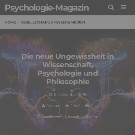
Psychologie-Magazin
Men
HOME
GESELLSCHAFT, UMWELT & MEDIEN
Die neue Ungewissheit in
Wissenschaft,
Psychologie und
Philosophie
6. November 2018
Carsten
2,845
0
Gesellschaft, Umwelt & Medien