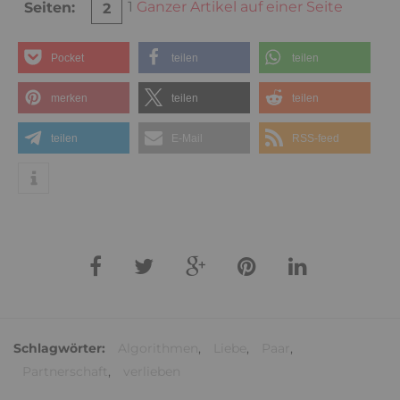
1
Ganzer Artikel auf einer Seite
Seiten:
2
Pocket
teilen
teilen
merken
teilen
teilen
teilen
E-Mail
RSS-feed
Schlagwörter:
Algorithmen
,
Liebe
,
Paar
,
Partnerschaft
,
verlieben