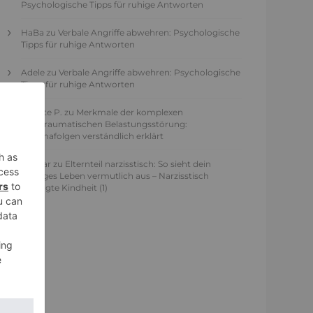
Psychologische Tipps für ruhige Antworten
HaBa
zu
Verbale Angriffe abwehren: Psychologische
Tipps für ruhige Antworten
Adele
zu
Verbale Angriffe abwehren: Psychologische
Tipps für ruhige Antworten
Juliette P.
zu
Merkmale der komplexen
Posttraumatischen Belastungsstörung:
Traumafolgen verständlich erklärt
Ansgar
zu
Elternteil narzisstisch: So sieht dein
heutiges Leben vermutlich aus – Narzisstisch
geprägte Kindheit (1)