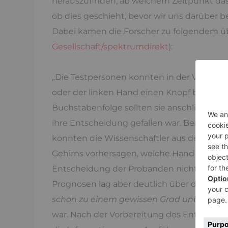
herauszufinden, ab welchem Zeitpunkt das
ob dies geschieht, bevor wir uns darüber 
Dabei kamen die Forscher zu folgendem ü
Gesellschaft/spektrumdirekt
):
„Die Testpersonen konnten in der Versuchs
oder der linken Hand einen Knopf betätige
Buchstabenfolge sollten sie anschließen
ihre Entscheidung gefallen war. Bereits 
konnten die Wissenschaftler aus der Aktivit
Gehirns vorhersagen, welche Hand der Prob
Entscheidung der Probanden nicht mit Sich
Prognosen lag aber deutlich über dem Zufal
schon zu einem gewissen Grad unbewuss
war. Nach der Vorbereitung des Entscheid