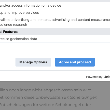
gkeit und zur Festlegung des
che
übermittelt.“
ie Ergebnisse folgendermaßen (zitiert nach Max-
scheidungen im Gehirn zwar unbewusst
o sie endgültig getroffen werden. Vor allem wissen
er vorgebahnten Entscheidung des Gehirns auch
reier Wille?
len noch lange nicht abgeschlossen sein wird,
eweit kommen diese
unbewussten Entscheidungen
Entscheidungen für weitere Schokoriegel oder