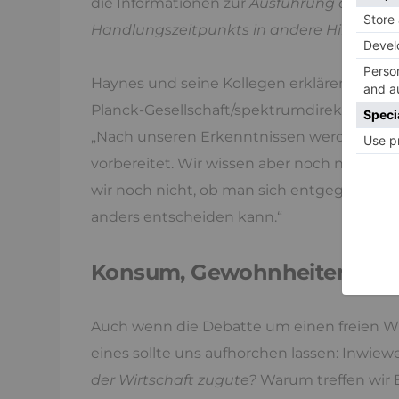
die Informationen zur
Ausführung der Täti
Handlungszeitpunkts in andere Hirnberei
Haynes und seine Kollegen erklären sich d
Planck-Gesellschaft/spektrumdirekt):
„Nach unseren Erkenntnissen werden Ent
vorbereitet. Wir wissen aber noch nicht, w
wir noch nicht, ob man sich entgegen ein
anders entscheiden kann.“
Konsum, Gewohnheiten und f
Auch wenn die Debatte um einen freien Wil
eines sollte uns aufhorchen lassen: Inwi
der Wirtschaft zugute?
Warum treffen wir 