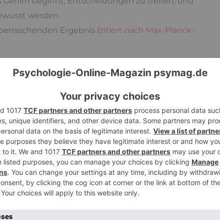
 Gehirn beginnt, Entscheidungen zu treffen, und
bewusst werden.
berraschenden Ergebnis (
zitiert nach Max-Planck-
anordnung frei wählen, ob sie mit der rechten
n. Anhand einer vor ihren Augen abgespielten
d angeben, zu welchem Zeitpunkt gefühlsmäßig
sieben Sekunden vor der bewussten Entscheidung
ät des frontopolaren Kortex an der Stirnseite des
and betätigen wird. Zwar ließ sich die
erheit voraussagen, die Häufigkeit richtiger
l. Dies deutet darauf hin, dass die
Entscheidung
t angebahnt
, aber noch nicht endgültig gefallen
ungsprozesses im frontopolaren Kortex, werden