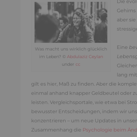
Die evol
Gehirns 
aber sie
stressi
Eine
be
Was macht uns wirklich glücklich
Lebens
im Leben? ©
Abdulaziz Ceylan
under
cc
Gleichen
lang mi
gilt es hier, Maß zu finden. Aber die kom
einmal anhand knapper Geldbeutel oder
leisten. Vergleichsportale, wie etwa bei St
bewusster Entscheidungen, indem wir uns
konzentrieren – um neue Updates in unser
Zusammenhang die
Psychologie beim Än