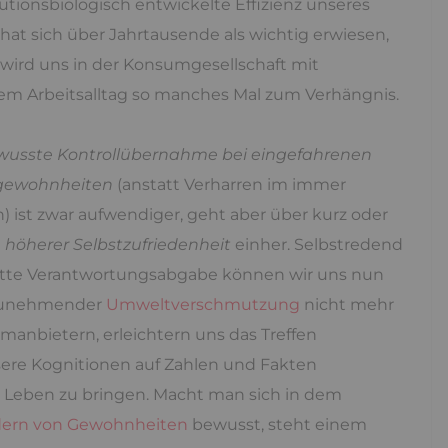
utionsbiologisch entwickelte Effizienz unseres
hat sich über Jahrtausende als wichtig erwiesen,
 wird uns in der Konsumgesellschaft mit
gem Arbeitsalltag so manches Mal zum Verhängnis.
wusste Kontrollübernahme bei eingefahrenen
gewohnheiten
(anstatt Verharren im immer
) ist zwar aufwendiger, geht aber über kurz oder
t
höherer Selbstzufriedenheit
einher. Selbstredend
plette Verantwortungsabgabe können wir uns nun
 zunehmender
Umweltverschmutzung
nicht mehr
romanbietern, erleichtern uns das Treffen
ere Kognitionen auf Zahlen und Fakten
 Leben zu bringen. Macht man sich in dem
dern von Gewohnheiten
bewusst, steht einem