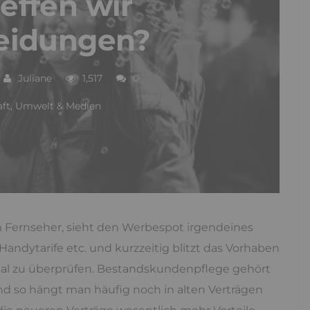
effen wir
eidungen?
Juliane
1,517
0
aft, Umwelt & Medien
m Fernseher, sieht den Werbespot irgendeines
Handytarife etc. und kurzzeitig blitzt das Vorhaben
nmal zu überprüfen. Bestandskundenpflege gehört
und so hängt man häufig noch in alten Verträgen